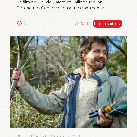
Un film de Claude Baïotti et Philippe Mollon-
Deschamps Concevoir ensemble son habitat
0
0
Lire la suite →
Léo Durand
à
3 mars 2023