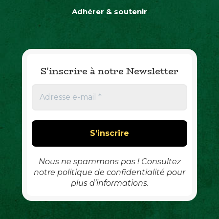
Adhérer & soutenir
S'inscrire à notre Newsletter
A
d
r
e
s
s
e
e
Nous ne spammons pas ! Consultez
-
notre politique de confidentialité pour
m
plus d’informations.
a
i
l