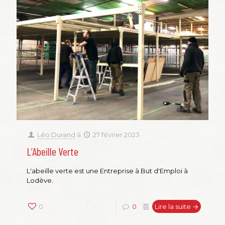
Léo Durand
à
27 février 2023
L’Abeille Verte
L'abeille verte est une Entreprise à But d'Emploi à
Lodève.
0
0
Lire la suite →