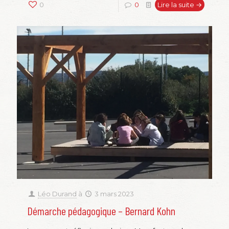
0
0
Lire la suite →
Léo Durand
à
3 mars 2023
Démarche pédagogique – Bernard Kohn