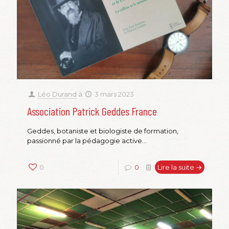
Léo Durand
à
3 mars 2023
Association Patrick Geddes France
Geddes, botaniste et biologiste de formation,
passionné par la pédagogie active...
0
0
Lire la suite →