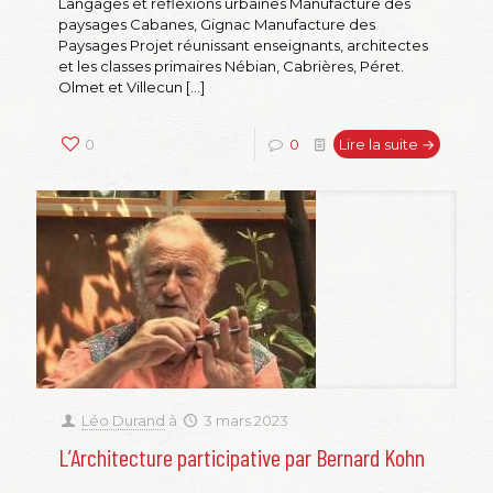
Langages et réflexions urbaines Manufacture des
paysages Cabanes, Gignac Manufacture des
Paysages Projet réunissant enseignants, architectes
et les classes primaires Nébian, Cabrières, Péret.
Olmet et Villecun
[…]
0
0
Lire la suite →
Léo Durand
à
3 mars 2023
L’Architecture participative par Bernard Kohn