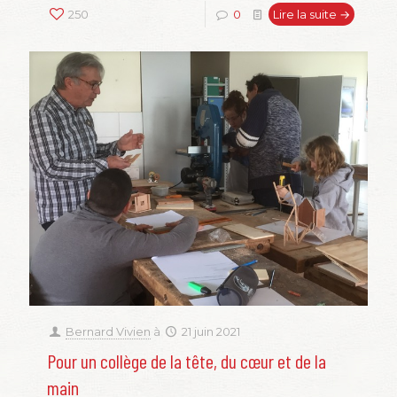
250
0
Lire la suite →
Bernard Vivien
à
21 juin 2021
Pour un collège de la tête, du cœur et de la
main