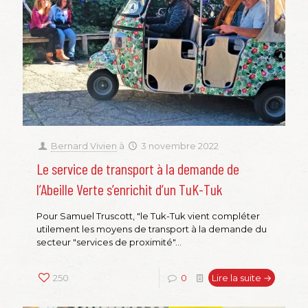
Bernard Vivien
à
3 novembre 2022
Le service de transport à la demande de
l’Abeille Verte s’enrichit d’un TuK-Tuk
Pour Samuel Truscott, "le Tuk-Tuk vient compléter
utilement les moyens de transport à la demande du
secteur "services de proximité"...
250
0
Lire la suite →