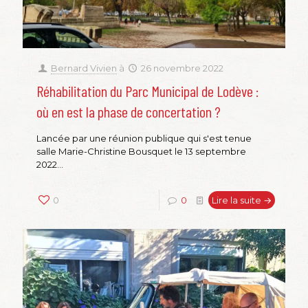
Bernard Vivien
à
26 novembre 2022
Réhabilitation du Parc Municipal de Lodève :
où en est la phase de concertation ?
Lancée par une réunion publique qui s'est tenue
salle Marie-Christine Bousquet le 13 septembre
2022...
0
0
Lire la suite →