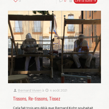
0
0
Lire la suite →
Bernard Vivien
à
4 août 2021
Tissons, Re-tissons, Tissez
Cela fait trois ans déjà que Bernard Kohn souhaitait