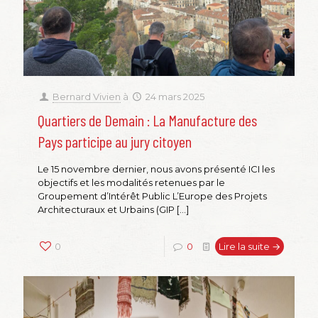
Bernard Vivien
à
24 mars 2025
Quartiers de Demain : La Manufacture des
Pays participe au jury citoyen
Le 15 novembre dernier, nous avons présenté ICI les
objectifs et les modalités retenues par le
Groupement d’Intérêt Public L’Europe des Projets
Architecturaux et Urbains (GIP
[…]
0
0
Lire la suite →