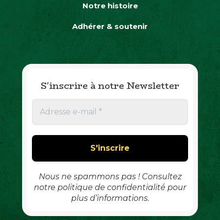
Notre histoire
Adhérer & soutenir
S'inscrire à notre Newsletter
A
d
r
e
s
s
e
e
Nous ne spammons pas ! Consultez
-
notre politique de confidentialité pour
m
plus d’informations.
a
i