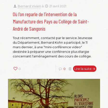
Bernard Vivien
à
21 avril 2021
Où l’on reparle de l’intervention de la
Manufacture des Pays au Collège de Saint-
André de Sangonis
Tout récemment, contacté par le service Jeunesse
du Département, Bernard Kohn a participé, le 11
mars dernier, à une "mini-conférence video"
destinée à préparer une conférence plus élargie
concernant l'aménagement des cours de collège.
0
0
Lire la suite →