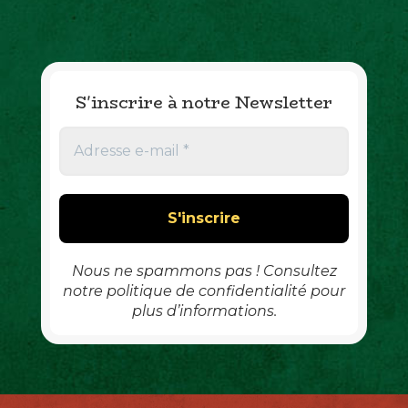
S'inscrire à notre Newsletter
A
d
r
e
s
s
e
e
Nous ne spammons pas ! Consultez
-
notre politique de confidentialité pour
m
plus d’informations.
a
i
l
*