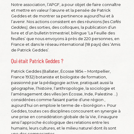
Notre association, l’APGF, a pour objet de faire connaître
et mettre en valeur l’œuvre et la pensée de Patrick
Geddes et de montrer sa pertinence aujourd’hui et à
l’avenir. Nos actions consistent en des réunions (les
Cafés
Geddes)
, des sorties, des colloques, la publication d’un
livre et d’un bulletin trimestriel, bilingue ‘La Feuille des
feuilles’ que nous envoyons à près de 220 personnes, en
France et dans le réseau international (18 pays) des ‘Amis
de Patrick Geddes’.
Qui était Patrick Geddes ?
Patrick Geddes (Ballater, Écosse 1854 – Montpellier,
France 1932) botaniste et biologiste de formation,
passionné par la pédagogie active, pratiquait aussi la
géographie, l’histoire, l’anthropologie, la sociologie et
l’aménagement des villes (en Écosse, Inde, Palestine …)
considérées comme faisant partie d’une région ,
aujourd’hui on emploie le terme de « biorégion ». Pour
Geddes, toutes ces disciplines concourent en synergie à
une prise en considération globale de la Vie, il inaugure
ainsi l’approche écologique des relations entre les
humains, leurs cultures, et le milieu naturel dont ils sont
une des composantes.