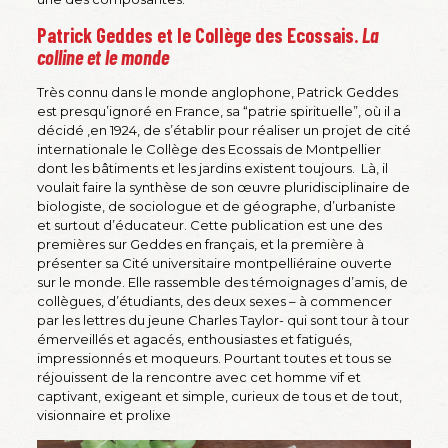
Patrick Geddes et le Collège des Ecossais.
La
colline et le monde
Très connu dans le monde anglophone, Patrick Geddes
est presqu’ignoré en France, sa “patrie spirituelle”, où il a
décidé ,en 1924, de s’établir pour réaliser un projet de cité
internationale le Collège des Ecossais de Montpellier
dont les bâtiments et les jardins existent toujours. Là, il
voulait faire la synthèse de son œuvre pluridisciplinaire de
biologiste, de sociologue et de géographe, d’urbaniste
et surtout d’éducateur. Cette publication est une des
premières sur Geddes en français, et la première à
présenter sa Cité universitaire montpelliéraine ouverte
sur le monde. Elle rassemble des témoignages d’amis, de
collègues, d’étudiants, des deux sexes – à commencer
par les lettres du jeune Charles Taylor- qui sont tour à tour
émerveillés et agacés, enthousiastes et fatigués,
impressionnés et moqueurs. Pourtant toutes et tous se
réjouissent de la rencontre avec cet homme vif et
captivant, exigeant et simple, curieux de tous et de tout,
visionnaire et prolixe